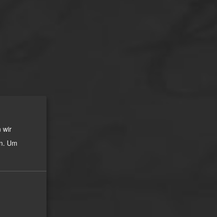
 wir
n.
Um