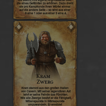
die eines Gefährten zu erhöhen. Dazu dreht
sie pro Kampfrunde ihren Würfel einmal
auf die andere Seite – so wird aus einer
6 eine 1 oder aus einer 3 eine 4.
Kram
Zwerg
Kram stammt aus den großen Hallen
von Cavern. Mit seiner legendären Axt
lehrt er seine Feinde das Fürchten.
Wie alle Zwerge besitzt er die Fähigkeit,
Willenspunkte in Stärkepunkte
umzuwandeln. Er ermüdet