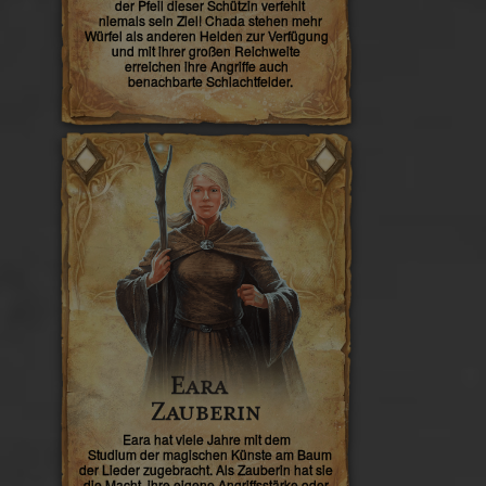
der Pfeil dieser Schützin verfehlt
niemals sein Ziel! Chada stehen mehr
Würfel als anderen Helden zur Verfügung
und mit ihrer großen Reichweite
erreichen ihre Angriffe auch
benachbarte Schlachtfelder.
Eara
Zauberin
Eara hat viele Jahre mit dem
Studium der magischen Künste am Baum
der Lieder zugebracht. Als Zauberin hat sie
die Macht, ihre eigene Angriffsstärke oder