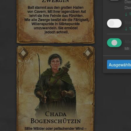
Zwergin
Die
Bait stammt aus den großen Hallen
Die
von Cavern. Mit ihrer legendären Axt
↓
lehrt sie ihre Feinde das Fürchten.
Wie alle Zwerge besitzt sie die Fähigkeit,
Sta
Willenspunkte in Stärkepunkte
umzuwandeln. Sie ermüdet
↓
jedoch schnell.
All
Mit
Ausgewählte
Chada
Bogenschützin
Stille Wälder oder peitschender Wind –