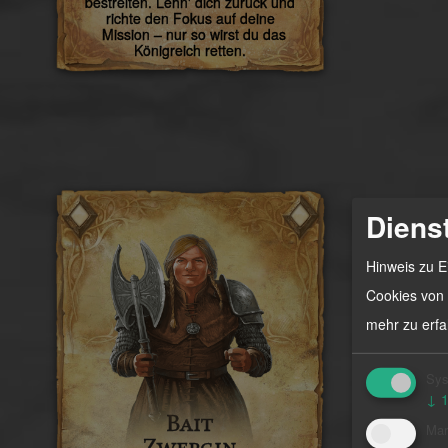
bestreiten. Lehn' dich zurück und
richte den Fokus auf deine
Mission – nur so wirst du das
Königreich retten.
Diens
Hinweis zu E
Cookies von 
mehr zu erfa
Sys
↓
Bait
Mar