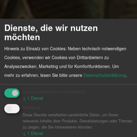
Dienste, die wir nutzen
möchten
Hinweis zu Einsatz von Cookies: Neben technisch notwendigen
Cookies, verwenden wir Cookies von Drittanbietern zu
Analysezwecken, Marketing und für Komfortfunktionen.
Um
mehr zu erfahren, lesen Sie bitte unsere
Datenschutzerklärung
.
Systemcookies
(immer erforderlich)
Echte Helden
↓
1
Dienst
Marketing
halten
Diese Dienste verarbeiten persönliche Daten, um Ihnen
relevante Inhalte über Produkte, Dienstleistungen oder Themen
zu zeigen, die Sie interessieren könnten.
zusammen
↓
1
Dienst